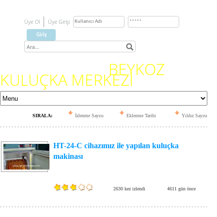
Üye Ol
Üye Girişi
BEYKOZ
KULUÇKA MERKEZİ
SIRALA:
İzlenme Sayısı
Eklenme Tarihi
Yıldız Sayısı
HT-24-C cihazımız ile yapılan kuluçka
makinası
2630 kez izlendi
4611 gün önce