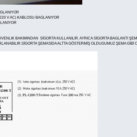
AGLANIYOR
220 V AC) KABLOSU BAGLANIYOR
AGLANIYOR
VENLIK BAKIMINDAN SİGORTA KULLANILIR. AYRICA SİGORTA BAGLANTI ŞE
LANABILIR.SİGORTA ŞEMASIDA ALTTA GÖSTERMİŞ OLDUGUMUZ ŞEMA GİBİ O