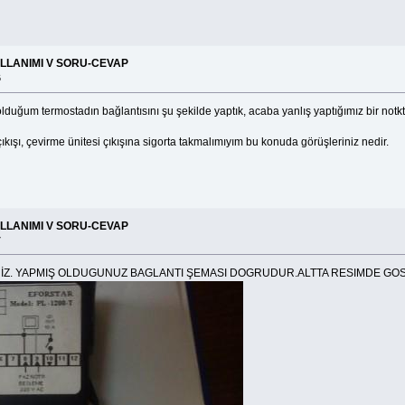
ULLANIMI V SORU-CEVAP
6
lduğum termostadın bağlantısını şu şekilde yaptık, acaba yanlış yaptığımız bir not
çıkışı, çevirme ünitesi çıkışına sigorta takmalımıyım bu konuda görüşleriniz nedir.
ULLANIMI V SORU-CEVAP
7
RİZ. YAPMIŞ OLDUGUNUZ BAGLANTI ŞEMASI DOGRUDUR.ALTTA RESIMDE GO