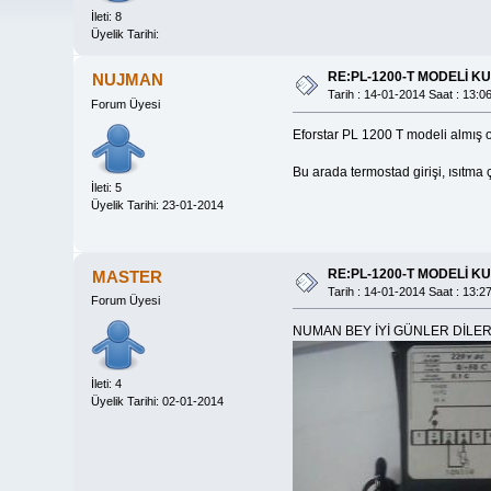
İleti: 8
Üyelik Tarihi:
RE:PL-1200-T MODELİ K
NUJMAN
Tarih : 14-01-2014 Saat : 13:0
Forum Üyesi
Eforstar PL 1200 T modeli almış o
Bu arada termostad girişi, ısıtma 
İleti: 5
Üyelik Tarihi: 23-01-2014
RE:PL-1200-T MODELİ K
MASTER
Tarih : 14-01-2014 Saat : 13:2
Forum Üyesi
NUMAN BEY İYİ GÜNLER DİLE
İleti: 4
Üyelik Tarihi: 02-01-2014