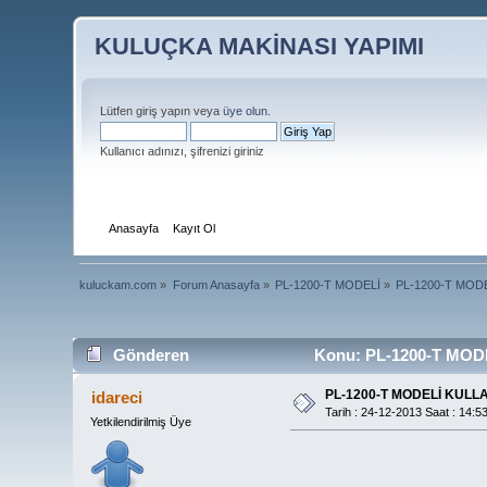
KULUÇKA MAKİNASI YAPIMI
Lütfen giriş yapın veya
üye olun
.
Kullanıcı adınızı, şifrenizi giriniz
Anasayfa
Kayıt Ol
kuluckam.com
»
Forum Anasayfa
»
PL-1200-T MODELİ
»
PL-1200-T MOD
Gönderen
Konu: PL-1200-T MOD
PL-1200-T MODELİ KULL
idareci
Tarih : 24-12-2013 Saat : 14:5
Yetkilendirilmiş Üye