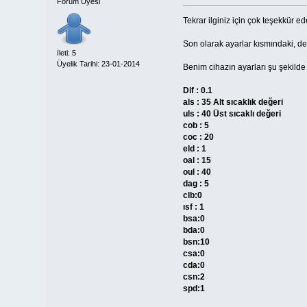
Forum Üyesi
Tekrar ilginiz için çok teşekkür 
Son olarak ayarlar kısmındaki, de
İleti: 5
Üyelik Tarihi: 23-01-2014
Benim cihazın ayarları şu şekilde
Dif : 0.1
als : 35 Alt sıcaklık değeri
uls : 40 Üst sıcaklı değeri
cob : 5
coc : 20
eld : 1
oal : 15
oul : 40
dag : 5
clb:0
ısf : 1
bsa:0
bda:0
bsn:10
csa:0
cda:0
csn:2
spd:1