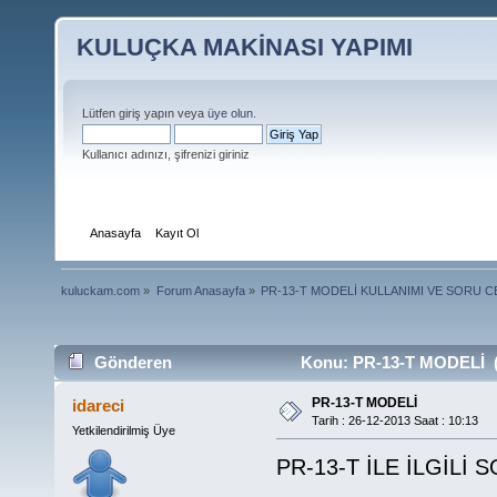
KULUÇKA MAKİNASI YAPIMI
Lütfen giriş yapın veya
üye olun
.
Kullanıcı adınızı, şifrenizi giriniz
Anasayfa
Kayıt Ol
kuluckam.com
»
Forum Anasayfa
»
PR-13-T MODELİ KULLANIMI VE SORU C
Gönderen
Konu: PR-13-T MODELİ (
PR-13-T MODELİ
idareci
Tarih : 26-12-2013 Saat : 10:13
Yetkilendirilmiş Üye
PR-13-T İLE İLGİLİ