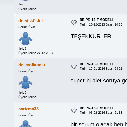
İleti: 8
Üyelik Tarihi:
RE:PR-13-T MODELİ
dervisköstek
Tarih : 26-12-2013 Saat : 10:23
Forum Üyesi
TEŞEKKURLER
İleti: 1
Üyelik Tarihi: 24-12-2013
RE:PR-13-T MODELİ
delimollaoglu
Tarih : 19-01-2014 Saat : 23:21
Forum Üyesi
süper bi alet soruya g
İleti: 3
Üyelik Tarihi:
RE:PR-13-T MODELİ
carizma33
Tarih : 06-02-2014 Saat : 21:53
Forum Üyesi
bir sorum olacak ben 