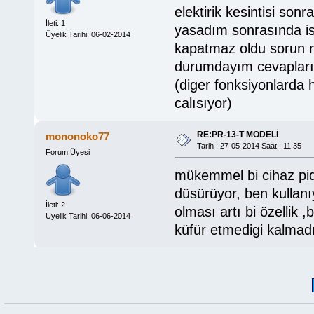
elektirik kesintisi so
İleti: 1
yasadım sonrasında is
Üyelik Tarihi: 06-02-2014
kapatmaz oldu sorun n
durumdayım cevapları
(diger fonksiyonlarda 
calısıyor)
RE:PR-13-T MODELİ
mononoko77
Tarih : 27-05-2014 Saat : 11:35
Forum Üyesi
mükemmel bi cihaz pid k
düsürüyor, ben kullanıy
İleti: 2
olması artı bi özellik
Üyelik Tarihi: 06-06-2014
küfür etmedigi kalmadı