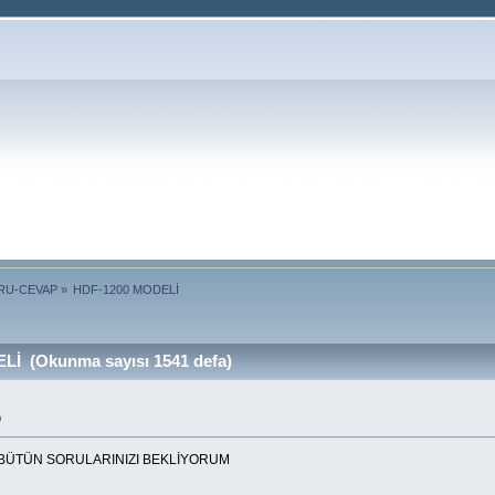
ORU-CEVAP
»
HDF-1200 MODELİ
İ (Okunma sayısı 1541 defa)
9
Lİ BÜTÜN SORULARINIZI BEKLİYORUM