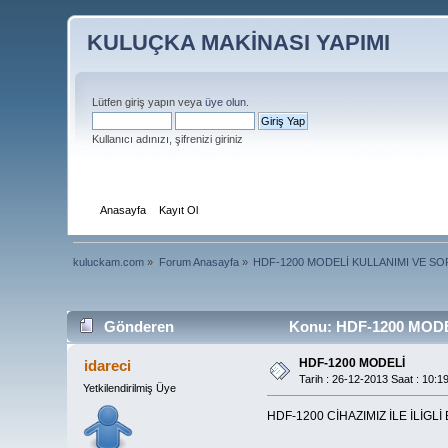
KULUÇKA MAKİNASI YAPIMI
Lütfen giriş yapın veya
üye olun
.
Kullanıcı adınızı, şifrenizi giriniz
Anasayfa
Kayıt Ol
kuluckam.com
»
Forum Anasayfa
»
HDF-1200 MODELİ KULLANIMI VE S
Gönderen
Konu: HDF-1200 MODEL
HDF-1200 MODELİ
idareci
Tarih : 26-12-2013 Saat : 10:1
Yetkilendirilmiş Üye
HDF-1200 CİHAZIMIZ İLE İLİG