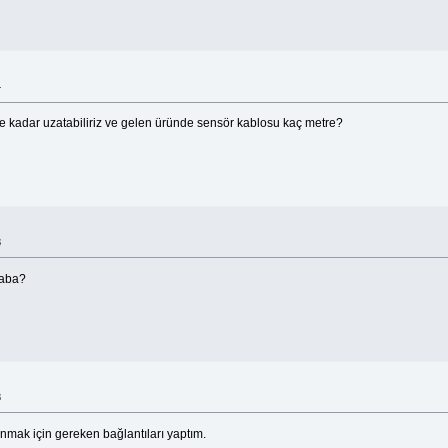
4
 kadar uzatabiliriz ve gelen üründe sensör kablosu kaç metre?
8
acaba?
8
nmak için gereken bağlantıları yaptım.