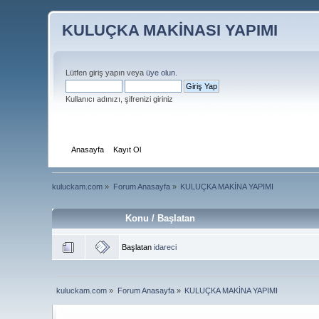
KULUÇKA MAKİNASI YAPIMI
Lütfen giriş yapın veya
üye olun
.
Kullanıcı adınızı, şifrenizi giriniz
Anasayfa
Kayıt Ol
kuluckam.com
»
Forum Anasayfa
»
KULUÇKA MAKİNA YAPIMI
Konu / Başlatan
Başlatan
idareci
kuluckam.com
»
Forum Anasayfa
»
KULUÇKA MAKİNA YAPIMI