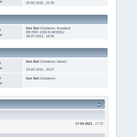
nu
20-02-2018 , 22:35
Son İleti
Gönderen:
browland
i
RE:PRF-1200-N MODELİ
nu
28-07-2014 , 16:56
Son İleti
Gönderen:
idareci
i
nu
24-02-2015 , 20:27
i
Son İleti
Gönderen:
nu
17-04-2021
, 17:37