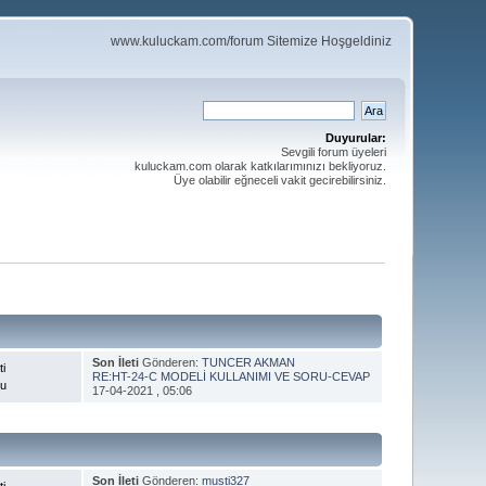
www.kuluckam.com/forum Sitemize Hoşgeldiniz
Duyurular:
Sevgili forum üyeleri
kuluckam.com olarak katkılarımınızı bekliyoruz.
Üye olabilir eğneceli vakit gecirebilirsiniz.
Son İleti
Gönderen:
TUNCER AKMAN
ti
RE:HT-24-C MODELİ KULLANIMI VE SORU-CEVAP
nu
17-04-2021 , 05:06
Son İleti
Gönderen:
musti327
ti