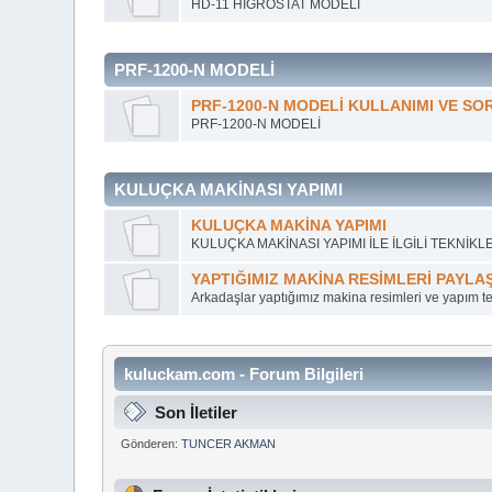
HD-11 HİGROSTAT MODELİ
PRF-1200-N MODELİ
PRF-1200-N MODELİ KULLANIMI VE SO
PRF-1200-N MODELİ
KULUÇKA MAKİNASI YAPIMI
KULUÇKA MAKİNA YAPIMI
KULUÇKA MAKİNASI YAPIMI İLE İLGİLİ TEKNİKL
YAPTIĞIMIZ MAKİNA RESİMLERİ PAYLA
Arkadaşlar yaptığımız makina resimleri ve yapım tek
kuluckam.com - Forum Bilgileri
Son İletiler
Gönderen:
TUNCER AKMAN