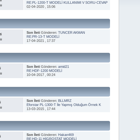
RE:PL-1200-T MODELİ KULLANIMI V SORU-CEVAP
nu
02-04-2020 , 15:06
Son İleti
Gönderen:
TUNCER AKMAN
ti
RE:PR-13-T MODELİ
nu
17-04-2021 , 17:37
Son İleti
Gönderen:
amid21
i
RE:HDF-1200 MODELİ
nu
10-04-2017 , 00:24
Son İleti
Gönderen:
BLLMRZ
i
Eforstar PL-1300-T İle Yapmış Olduğum Örnek K
nu
13-03-2015 , 17:44
Son İleti
Gönderen:
Hakan469
i
RE:HD-11 HİGROSTAT MODELİ