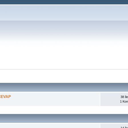
CEVAP
38 İle
1 Ko
14 İle