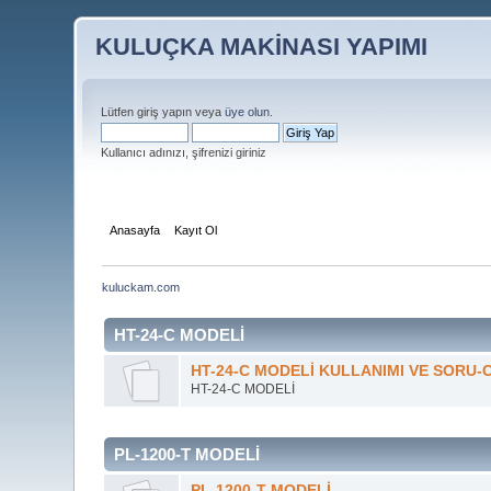
KULUÇKA MAKİNASI YAPIMI
Lütfen giriş yapın veya
üye olun
.
Kullanıcı adınızı, şifrenizi giriniz
Anasayfa
Kayıt Ol
kuluckam.com
HT-24-C MODELİ
HT-24-C MODELİ KULLANIMI VE SORU-
HT-24-C MODELİ
PL-1200-T MODELİ
PL-1200-T MODELİ