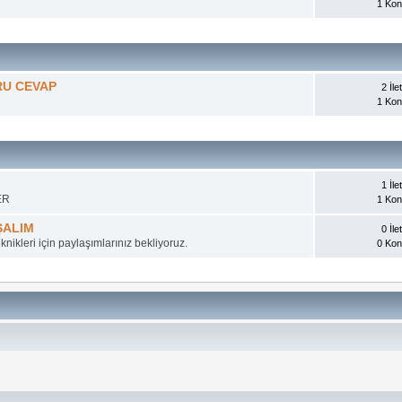
1 Ko
RU CEVAP
2 İlet
1 Ko
1 İlet
ER
1 Ko
ŞALIM
0 İlet
nikleri için paylaşımlarınız bekliyoruz.
0 Ko