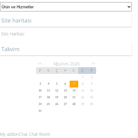
Site haritası
Site Haritası
Takvim
Ağustos 2026
<<
>>
P
S
Ç
P
C
C
P
1
2
3
4
5
6
7
8
9
10
11
12
13
14
15
16
17
18
19
20
21
22
23
24
25
26
27
28
29
30
31
My addonChat Chat Room