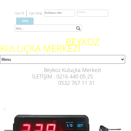
Üye Ol
Üye Girişi
BEYKOZ
KULUÇKA MERKEZİ
İstanbul
Beykoz Kuluçka Merkezi
İLETİŞİM : 0216 440 05 25
0532 767 11 31