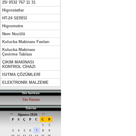
25/ 0532 767 11 31
Higrostatlar
HT-24 SERİSİ
Higrometre
Nem Nozülü
Kulucka Makinası Fanları
Kulucka Makinası
Çevirme Tablası
ÇIKIM MAKİNASI
KONTROL CİHAZI
ISITMA ÇÖZÜMLERİ
ELEKTRONİK MALZEME
Site haritası
Site Haritası
Takvim
<<
Ağustos 2026
>>
P
S
Ç
P
C
C
P
1
2
3
4
5
6
7
8
9
10
11
12
13
14
15
16