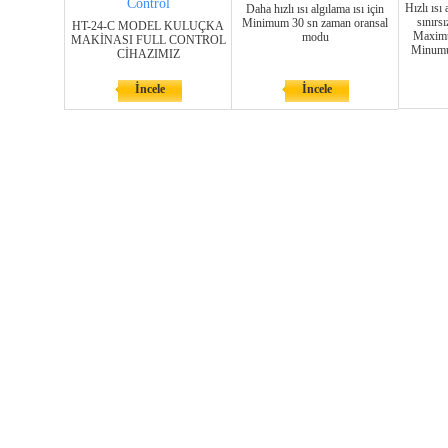
Control
Hızlı ısı 
Daha hızlı ısı algılama ısı için
sınırs
Minimum 30 sn zaman oransal
HT-24-C MODEL KULUÇKA
Maximu
modu
MAKİNASI FULL CONTROL
Minumu
CİHAZIMIZ
İncele
İncele