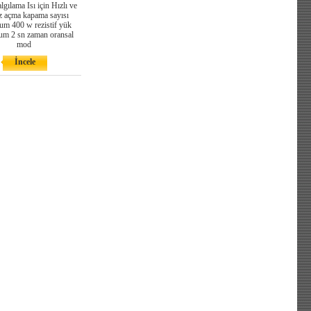
algılama Isı için Hızlı ve
ız açma kapama sayısı
m 400 w rezistif yük
m 2 sn zaman oransal
mod
İncele