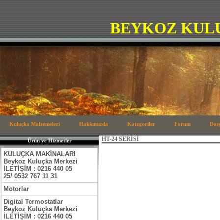
BEYKOZ KUL
Kuluçka Malzemeleri
Hakkımızda
Kategoriler
Forum
Dos
HT-24 SERİSİ
Ürün ve Hizmetler
KULUÇKA MAKİNALARI
Beykoz Kuluçka Merkezi
İLETİŞİM : 0216 440 05
25/ 0532 767 11 31
Motorlar
Digital Termostatlar
Beykoz Kuluçka Merkezi
İLETİŞİM : 0216 440 05