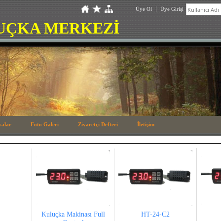
Üye Ol
Üye Girişi
UÇKA MERKEZİ
yalar
Foto Galeri
Ziyaretçi Defteri
İletişim
Kuluçka Makinası Full
HT-24-C2