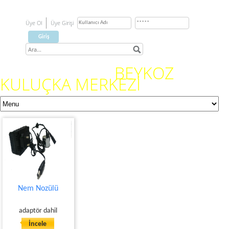
Üye Ol
Üye Girişi
BEYKOZ
KULUÇKA MERKEZİ
Nem Nozülü
adaptör dahil
İncele