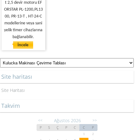
t 2,5 devir motoru EF
ORSTAR PL-1200,PL13
00, PR-13-T , HT-24-C
modellerine veya sani
yelik timer cihazlarına
bağlanabilir.
İncele
Site haritası
Site Haritası
Takvim
Ağustos 2026
<<
>>
P
S
Ç
P
C
C
P
1
2