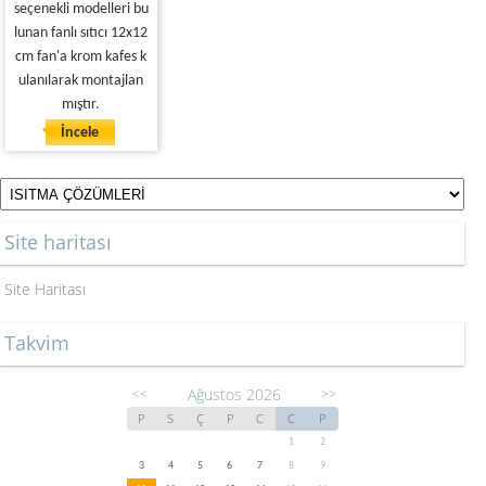
seçenekli modelleri bu
lunan fanlı sıtıcı 12x12
cm fan'a krom kafes k
ulanılarak montajlan
mıştır.
İncele
Site haritası
Site Haritası
Takvim
Ağustos 2026
<<
>>
P
S
Ç
P
C
C
P
1
2
3
4
5
6
7
8
9